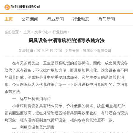
主页
公司新闻
行业新闻
行业动态
热门新闻
当前位置：
主页
>
文章中心
>
行业新闻
>
厨具设备中消毒碗柜的消毒杀菌方法
发表时间：2019-06-19 12:20
文章来源：维旭厨业有限公司
在今天的餐饮业，卫生是顾客吃饭的首选标准。因此，成套厨房设备
取代了原有设备，不仅操作更加方便，而且更加标准化。这套设备由不同
的厨具组成，消毒柜是其中的重要组成部分。它的主要目的是给器具消
毒。今日网编就为大伙儿详细介绍一下下厨具设备中消毒碗柜的几类消毒
杀菌方法。
一、远红外臭氧消毒柜
小餐馆厨房设备具有结构简单、价格低廉的特点。缺点:电热远红外
管表面温度较高，远红外管附近区域餐具消毒效果较好，有时还会出现烘
烤现象，柜内没有强制空气循环设备，柜内各点臭氧浓度不一致。
二、利用高温和蒸汽消毒